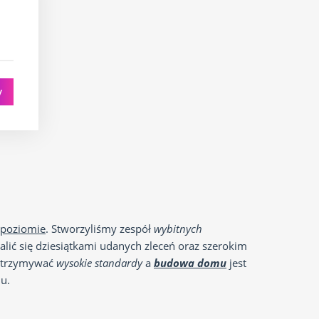
y
poziomie
. Stworzyliśmy zespół
wybitnych
ić się dziesiątkami udanych zleceń oraz szerokim
 utrzymywać
wysokie standardy
a
budowa domu
jest
u.