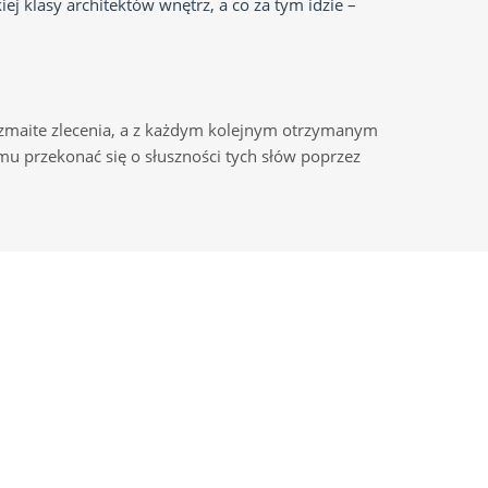
 klasy architektów wnętrz, a co za tym idzie –
ozmaite zlecenia, a z każdym kolejnym otrzymanym
emu przekonać się o słuszności tych słów poprzez
KONTAKT
Domy.House
WARSAW