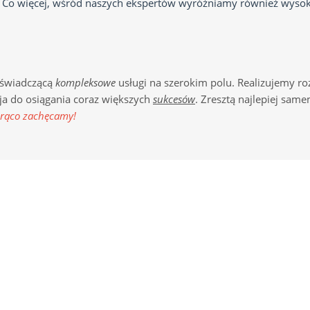
Co więcej, wśród naszych ekspertów wyróżniamy również wysokiej
świadczącą
kompleksowe
usługi na szerokim polu. Realizujemy r
a do osiągania coraz większych
sukcesów
. Zresztą najlepiej sam
rąco zachęcamy!
ETTER
MENU
Strona główna
Regulamin serwisu