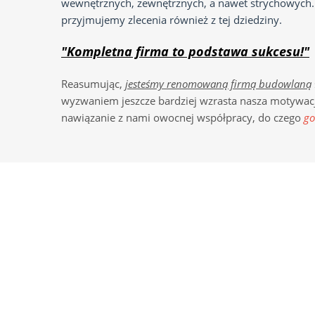
wewnętrznych, zewnętrznych, a nawet strychowych. 
przyjmujemy zlecenia również z tej dziedziny.
"Kompletna firma to podstawa sukcesu!"
Reasumując,
jesteśmy renomowaną firmą budowlaną
wyzwaniem jeszcze bardziej wzrasta nasza motywacj
nawiązanie z nami owocnej współpracy, do czego
go
Domy.House
NEWSL
HIGHER STANDARDS HOMES