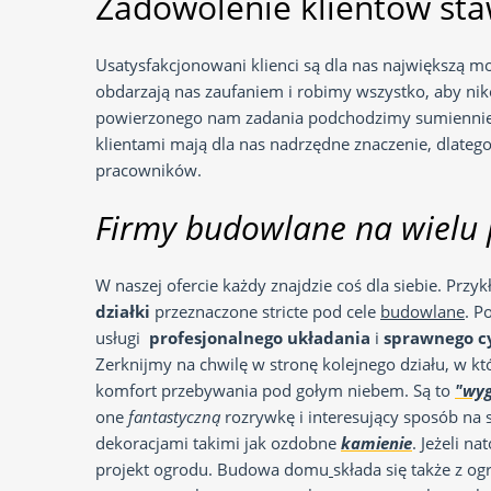
Zadowolenie klientów st
Usatysfakcjonowani klienci są dla nas największą mo
obdarzają nas zaufaniem i robimy wszystko, aby ni
powierzonego nam zadania podchodzimy sumiennie i
klientami mają dla nas nadrzędne znaczenie, dlateg
pracowników.
Firmy budowlane na wielu 
W naszej ofercie każdy znajdzie coś dla siebie. Przy
działki
przeznaczone stricte pod cele
budowlane
. P
usługi
profesjonalnego układania
i
sprawnego c
Zerknijmy na chwilę w stronę kolejnego działu, w k
komfort przebywania pod gołym niebem. Są to
"wyg
one
fantastyczną
rozrywkę i interesujący sposób na
dekoracjami takimi jak ozdobne
kamienie
. Jeżeli n
projekt ogrodu. Budowa domu
składa się także z 