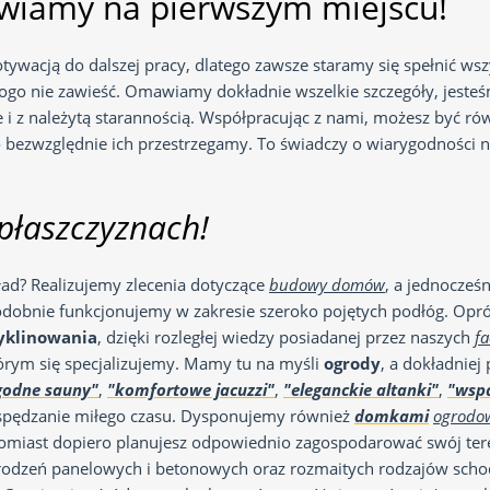
awiamy na pierwszym miejscu!
tywacją do dalszej pracy, dlatego zawsze staramy się spełnić wszy
kogo nie zawieść. Omawiamy dokładnie wszelkie szczegóły, jeste
 z należytą starannością. Współpracując z nami, możesz być ró
o bezwzględnie ich przestrzegamy. To świadczy o wiarygodności 
płaszczyznach!
kład? Realizujemy zlecenia dotyczące
budowy domów
, a jednocześ
odobnie funkcjonujemy w zakresie szeroko pojętych podłóg. Opró
yklinowania
, dzięki rozległej wiedzy posiadanej przez naszych
f
tórym się specjalizujemy. Mamy tu na myśli
ogrody
, a dokładnie
odne sauny"
,
"komfortowe jacuzzi"
,
"eleganckie altanki"
,
"wspa
 spędzanie miłego czasu. Dysponujemy również
domkami
ogrodo
atomiast dopiero planujesz odpowiednio zagospodarować swój tere
ogrodzeń panelowych i betonowych oraz rozmaitych rodzajów sc