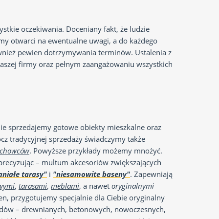
stkie oczekiwania. Doceniany fakt, że ludzie
śmy otwarci na ewentualne uwagi, a do każdego
wnież pewien dotrzymywania terminów. Ustalenia z
naszej firmy oraz pełnym zaangażowaniu wszystkich
nie sprzedajemy gotowe obiekty mieszkalne oraz
cz tradycyjnej sprzedaży świadczymy także
achowców
. Powyższe przykłady możemy mnożyć.
j precyzując – multum akcesoriów zwiększających
niałe tarasy"
i
"niesamowite baseny"
. Zapewniają
wymi
,
tarasami
,
meblami
, a nawet
oryginalnymi
n, przygotujemy specjalnie dla Ciebie oryginalny
hodów – drewnianych, betonowych, nowoczesnych,